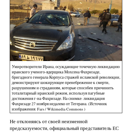
Умиротворители Ирана, осуждающие точечную ликвидацию
иранского ученого-ядерщика Мохсена Фахризаде,
бригадного генерала Корпуса стражей исламской революции,
демонстрируют шокирующее пренебрежение к смерти,
разрушениям и страданиям, которые способен причинить
тоталитарный иранский режим, используя пагубные
достижения г-на Фахризаде. На снимке: ликвидация
Фахризаде 27 ноября недалеко от Тегерана. (Источник
изображения: Fars / Wikimedia Commons )
Не отклоняясь от своей неизменной
предсказуемости, официальный представитель ЕС