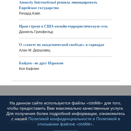
Amnesty International решила ликвидировать
Еврейское государство
Ричард Кэмп
Иран строит в США онлайн-террористическую сеть
Даниель Гринфельд
О «совете по академической свободе» в гарварде
Алан М. Дершовиц
Байден - не друг Израилю
Кон Кафлин
Авторские права; 2026 Институт Гейтстоун.
На данном сайте используются файлы «cookie» для того,
Все права защищены.
чтобы предоставить Вам максимально качественные услуги.
Для получения более подробной информации, ознакомьтесь
Политика конфиденциальности и Политика в
с нашей
Политикой конфиденциальности и Политикой в
отношении файлов «cookie»
отношении файлов «cookie»
.